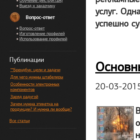
Обучение (инструктаж)
Выезд к заказчику
услуг. Одн
Вопрос-ответ
успешно су
Вопрос-ответ
Изготовление профилей
Использование профилей
Публикации
Основн
**Брендбук: цели и задачи
Для чего нужны штабелеры
20-03-201
Особенности электронных
компонентов
Заряд радугой
Зачем нужна этикетка на
В
продукции? И нужна ли вообще?
о
Все статьи
н