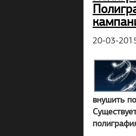
Полигр
кампан
20-03-201
внушить п
Существует
полиграфия