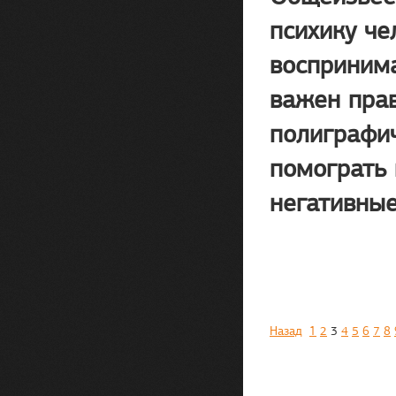
психику че
воспринима
важен пра
полиграфич
помограть
негативные
Назад
1
2
3
4
5
6
7
8