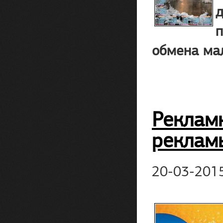
д
п
обмена ма
Рекламн
реклам
20-03-201