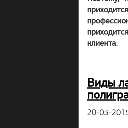
приходится
профессион
приходится
клиента.
Виды л
полигр
20-03-201