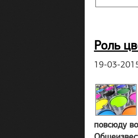
Роль цв
19-03-201
повсюду во
Общеизвест