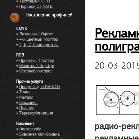
Тестовые ФОТО
Порядок ОПЛАТЫ
Построение профилей
Рекламн
CMYK
Лазерник / Офсет
4-х цветный плоттер
полигр
5, 6, 7, 8-ми цветник
RGB
Принтер / Плоттер
20-03-201
Монитор / Ноутбук
Фотолаборатория
Прочие услуги
Профиль для DVD/CD
Ткань
Металл
Керамика
Пластик
Термосублимация
радио-рекл
Комплект
Цветопроба
Сквозная калибровка
рекламные 