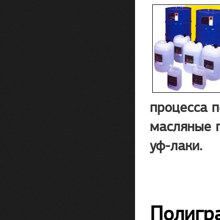
процесса п
масляные п
уф-лаки.
Полигр