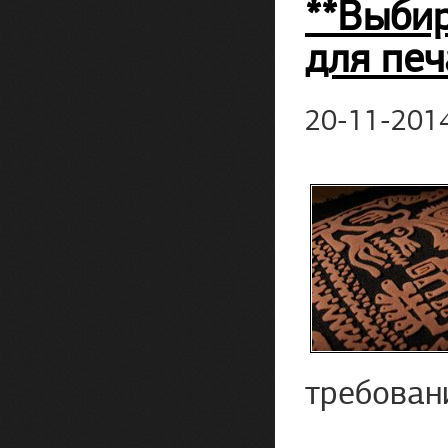
**Выби
для печ
20-11-201
требован