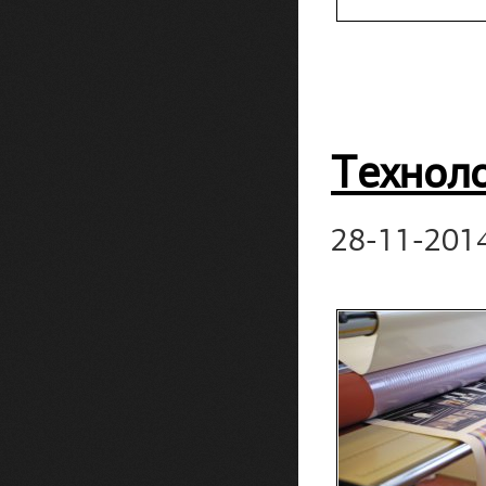
Технол
28-11-201