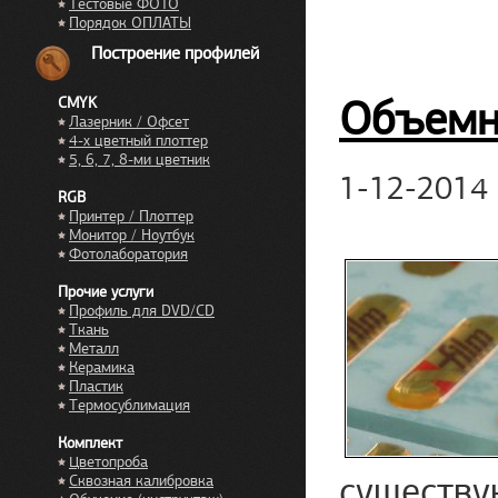
Тестовые ФОТО
Порядок ОПЛАТЫ
Построение профилей
Объемны
CMYK
Лазерник / Офсет
4-х цветный плоттер
5, 6, 7, 8-ми цветник
1-12-2014
RGB
Принтер / Плоттер
Монитор / Ноутбук
Фотолаборатория
Прочие услуги
Профиль для DVD/CD
Ткань
Металл
Керамика
Пластик
Термосублимация
Комплект
Цветопроба
сущест
Сквозная калибровка