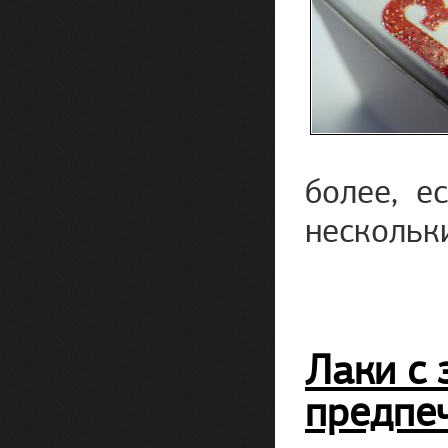
более, е
нескольк
Лаки с 
предпе