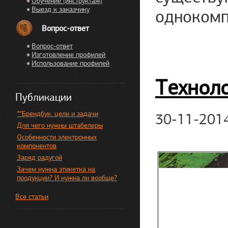
Обучение (инструктаж)
Выезд к заказчику
однокомп
Вопрос-ответ
Вопрос-ответ
Изготовление профилей
Использование профилей
Технол
Публикации
**Брендбук: цели и задачи
30-11-201
Для чего нужны штабелеры
Особенности электронных
компонентов
Заряд радугой
Зачем нужна этикетка на
продукции? И нужна ли вообще?
Все статьи