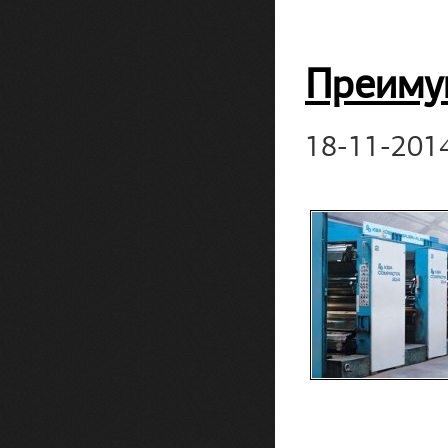
Преиму
18-11-201