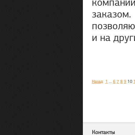
компаний
заказом
позволяю
и на друг
Назад
1
...
6
7
8
9
10
Контакты