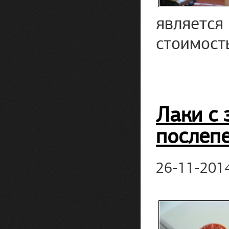
является
стоимост
Лаки с 
послеп
26-11-201