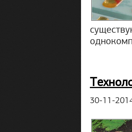
сущест
однокомп
Технол
30-11-201