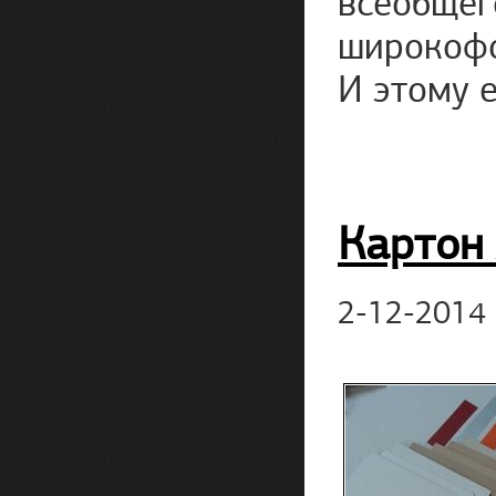
всеобщег
широкофор
И этому 
Картон
2-12-2014