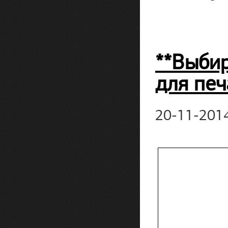
**Выби
для печ
20-11-201