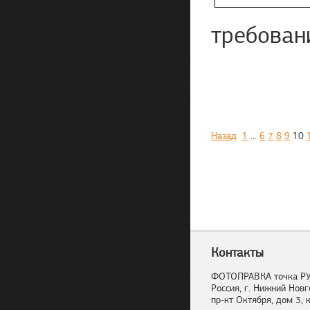
требован
Назад
1
...
6
7
8
9
10
Контакты
ФОТОПРАВКА точка Р
Россия, г. Нижний Новг
пр-кт Октября, дом 3, к