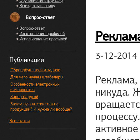
Обучение (инструктаж)
Выезд к заказчику
Вопрос-ответ
Вопрос-ответ
Реклам
Изготовление профилей
Использование профилей
3-12-2014
Публикации
**Брендбук: цели и задачи
Реклама, 
Для чего нужны штабелеры
Особенности электронных
никуда. 
компонентов
Заряд радугой
вращаетс
Зачем нужна этикетка на
продукции? И нужна ли вообще?
процессу.
Все статьи
активное