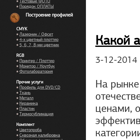
Тестовые ФОТО
Порядок ОПЛАТЫ
Построение профилей
CMYK
Лазерник / Офсет
Какой 
4-х цветный плоттер
5, 6, 7, 8-ми цветник
RGB
3-12-2014
Принтер / Плоттер
Монитор / Ноутбук
Фотолаборатория
На рынке
Прочие услуги
Профиль для DVD/CD
отечеств
Ткань
Металл
Керамика
ценами, 
Пластик
Термосублимация
эффектив
Комплект
категории
Цветопроба
Сквозная калибровка