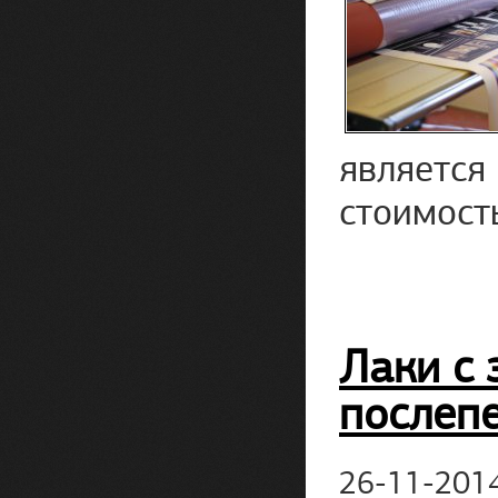
является
стоимост
Лаки с 
послеп
26-11-201