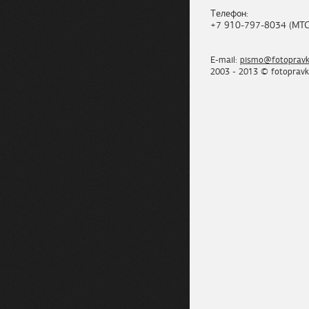
Телефон:
+7 910-797-8034 (МТС
E-mail:
pismo@fotopravk
2003 - 2013 © fotopravk