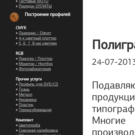
Тестовые ФОТО
Порядок ОПЛАТЫ
Построение профилей
CMYK
Лазерник / Офсет
4-х цветный плоттер
Полигр
5, 6, 7, 8-ми цветник
RGB
Принтер / Плоттер
24-07-201
Монитор / Ноутбук
Фотолаборатория
Прочие услуги
Подавля
Профиль для DVD/CD
Ткань
продукц
Металл
Керамика
Пластик
типогра
Термосублимация
Многие 
Комплект
Цветопроба
производ
Сквозная калибровка