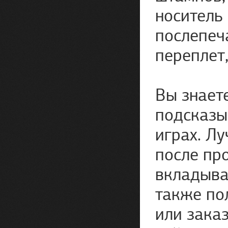
носитель
послепеч
переплет,
Вы знает
подсказы
играх. Лу
после пр
вкладыва
также по
или зака