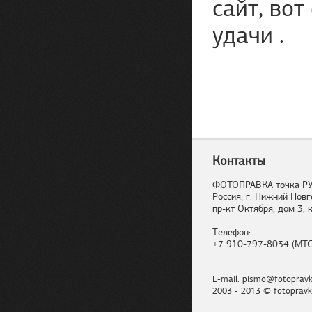
сайт, вот
удачи .
Контакты
ФОТОПРАВКА точка Р
Россия, г. Нижний Новг
пр-кт Октября, дом 3, к
Телефон:
+7 910-797-8034 (МТС
E-mail:
pismo@fotopravk
2003 - 2013 © fotopravk