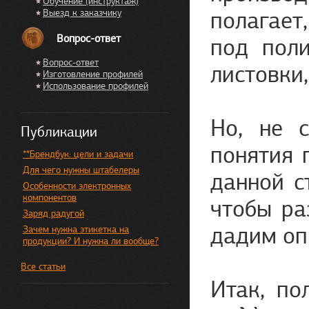
Обучение (инструктаж)
полагает
Выезд к заказчику
Вопрос-ответ
под пол
Вопрос-ответ
листовки
Изготовление профилей
Использование профилей
Но, не 
Публикации
понятия 
**Брендбук: цели и задачи
Для чего нужны штабелеры
данной с
Особенности электронных
компонентов
чтобы ра
Заряд радугой
дадим оп
Зачем нужна этикетка на
продукции? И нужна ли вообще?
Все статьи
Итак, по