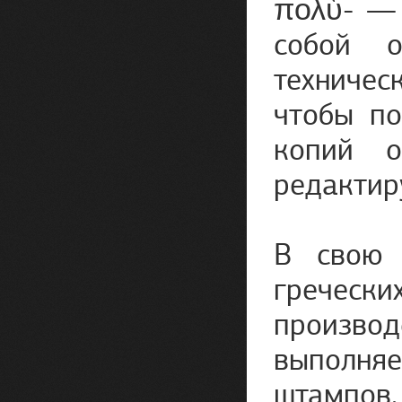
πολὺ- — 
собой о
техничес
чтобы по
копий о
редактир
В свою 
гречески
произво
выполняе
штампов