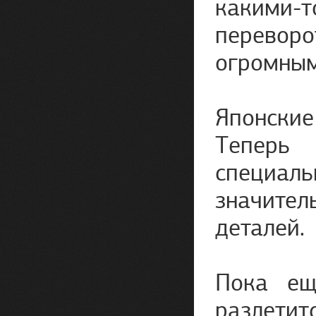
какими-
переворо
огромным
Японские
Теперь 
специал
значител
деталей.
Пока ещ
разлетит