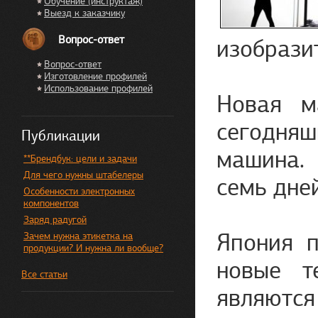
Обучение (инструктаж)
Выезд к заказчику
Вопрос-ответ
изобрази
Вопрос-ответ
Изготовление профилей
Использование профилей
Новая м
сегодня
Публикации
машина. 
**Брендбук: цели и задачи
Для чего нужны штабелеры
семь дней
Особенности электронных
компонентов
Заряд радугой
Япония п
Зачем нужна этикетка на
продукции? И нужна ли вообще?
новые т
Все статьи
являются