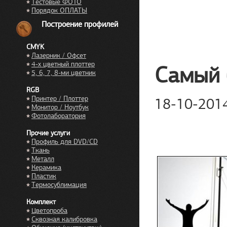
Тестовые ФОТО
Порядок ОПЛАТЫ
Построение профилей
CMYK
Лазерник / Офсет
4-х цветный плоттер
Самый 
5, 6, 7, 8-ми цветник
RGB
Принтер / Плоттер
18-10-201
Монитор / Ноутбук
Фотолаборатория
Прочие услуги
Профиль для DVD/CD
Ткань
Металл
Керамика
Пластик
Термосублимация
Комплект
Цветопроба
Сквозная калибровка