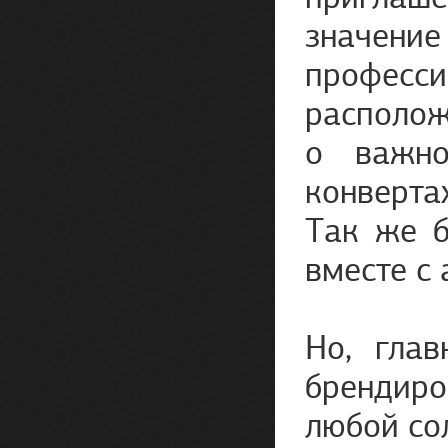
значение
профес
располож
о важно
конверта
Так же б
вместе с
Но, гла
брендиро
любой со