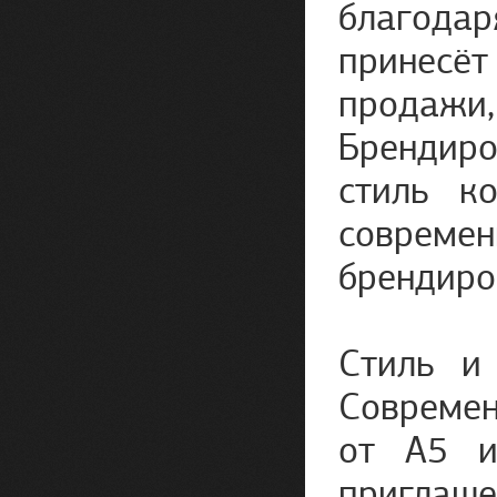
благода
принесёт
продажи,
Брендиро
стиль к
соврем
брендиро
Стиль и
Современ
от А5 и
приглаше