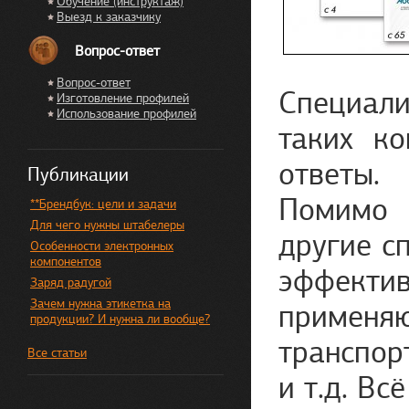
Обучение (инструктаж)
Выезд к заказчику
Вопрос-ответ
Вопрос-ответ
Специали
Изготовление профилей
Использование профилей
таких к
ответы.
Публикации
Помимо 
**Брендбук: цели и задачи
Для чего нужны штабелеры
другие с
Особенности электронных
компонентов
эффекти
Заряд радугой
Зачем нужна этикетка на
примен
продукции? И нужна ли вообще?
транспор
Все статьи
и т.д. Вс