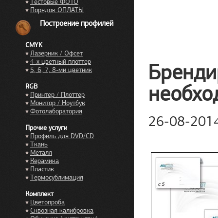
Тестовые ФОТО
Порядок ОПЛАТЫ
Построение профилей
CMYK
Лазерник / Офсет
4-х цветный плоттер
Бренди
5, 6, 7, 8-ми цветник
необхо
RGB
Принтер / Плоттер
Монитор / Ноутбук
Фотолаборатория
26-08-201
Прочие услуги
Профиль для DVD/CD
Ткань
Металл
Керамика
Пластик
Термосублимация
Комплект
Цветопроба
Сквозная калибровка