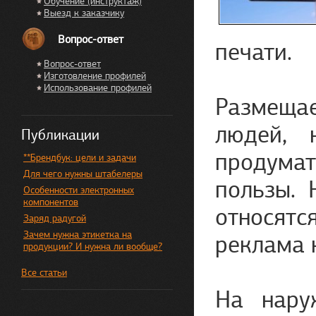
Обучение (инструктаж)
Выезд к заказчику
Вопрос-ответ
печати.
Вопрос-ответ
Изготовление профилей
Использование профилей
Размеща
людей, 
Публикации
продумат
**Брендбук: цели и задачи
Для чего нужны штабелеры
пользы. 
Особенности электронных
компонентов
относят
Заряд радугой
Зачем нужна этикетка на
реклама 
продукции? И нужна ли вообще?
Все статьи
На нару