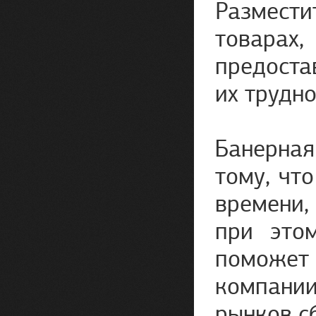
Размест
товарах
предоста
их трудно
Банерна
тому, чт
времени,
при это
поможет
компании
рынков с