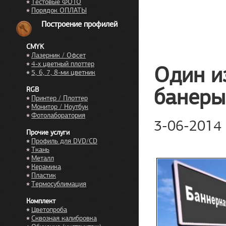
Тестовые ФОТО
Порядок ОПЛАТЫ
Построение профилей
CMYK
Лазерник / Офсет
4-х цветный плоттер
Один и
5, 6, 7, 8-ми цветник
банеры
RGB
Принтер / Плоттер
Монитор / Ноутбук
Фотолаборатория
3-06-2014
Прочие услуги
Профиль для DVD/CD
Ткань
Металл
Керамика
Пластик
Термосублимация
Комплект
Цветопроба
Сквозная калибровка