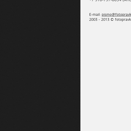
E-mail:
pismo@fotopravk
2003 - 2013 © fotopravk