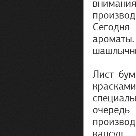
внимания
произво
Сегодня
ароматы.
шашлычн
Лист бу
краскам
специал
очередь
производ
капсул