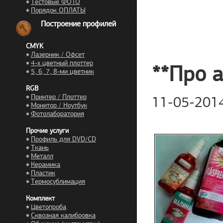
Тестовые ФОТО
Порядок ОПЛАТЫ
Построение профилей
CMYK
Лазерник / Офсет
4-х цветный плоттер
**Про 
5, 6, 7, 8-ми цветник
RGB
Принтер / Плоттер
11-05-201
Монитор / Ноутбук
Фотолаборатория
Прочие услуги
Профиль для DVD/CD
Ткань
Металл
Керамика
Пластик
Термосублимация
Комплект
Цветопроба
Сквозная калибровка