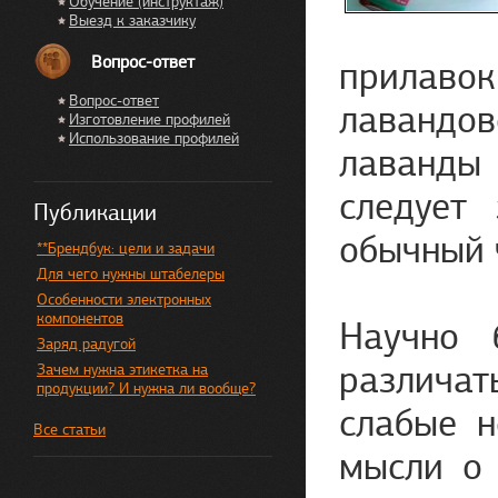
Обучение (инструктаж)
Выезд к заказчику
Вопрос-ответ
прилавок
Вопрос-ответ
лавандов
Изготовление профилей
Использование профилей
лаванды
следует
Публикации
обычный 
**Брендбук: цели и задачи
Для чего нужны штабелеры
Особенности электронных
компонентов
Научно 
Заряд радугой
различа
Зачем нужна этикетка на
продукции? И нужна ли вообще?
слабые н
Все статьи
мысли о 