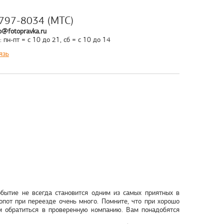
797-8034 (МТС)
o@fotopravka.ru
 пн-пт = с 10 до 21, сб = с 10 до 14
язь
обытие не всегда становится одним из самых приятных в
опот при переезде очень много. Помните, что при хорошо
м обратиться в проверенную компанию. Вам понадобятся