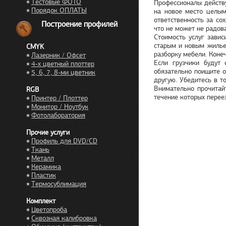
Тестовые ФОТО
Профессионалы действу
Порядок ОПЛАТЫ
на новое место целым
ответственность за со
Построение профилей
что не может не радова
Стоимость услуг завис
старым и новым жильем
CMYK
разборку мебели. Конеч
Лазерник / Офсет
Если грузчики будут
4-х цветный плоттер
обязательно поищите о
5, 6, 7, 8-ми цветник
другую. Убедитесь в т
Внимательно прочитай
RGB
течение которых перее
Принтер / Плоттер
Монитор / Ноутбук
Фотолаборатория
Прочие услуги
Профиль для DVD/CD
Ткань
Металл
Керамика
Пластик
Термосублимация
Комплект
Цветопроба
Сквозная калибровка