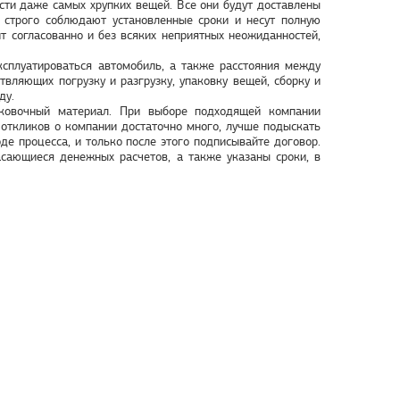
сти даже самых хрупких вещей. Все они будут доставлены
 строго соблюдают установленные сроки и несут полную
ит согласованно и без всяких неприятных неожиданностей,
эксплуатироваться автомобиль, а также расстояния между
вляющих погрузку и разгрузку, упаковку вещей, сборку и
ду.
аковочный материал. При выборе подходящей компании
 откликов о компании достаточно много, лучше подыскать
оде процесса, и только после этого подписывайте договор.
сающиеся денежных расчетов, а также указаны сроки, в