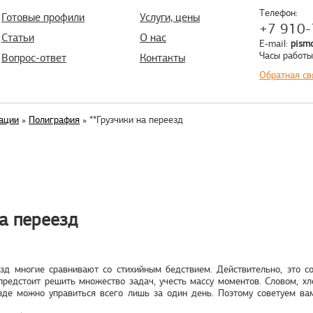
Телефон:
Готовые профили
Услуги, цены
+7 910-
Статьи
О нас
E-mail:
pism
Часы работы:
Вопрос-ответ
Контакты
Обратная св
ации
»
Полиграфия
» **Грузчики на переезд
на переезд
зд многие сравнивают со стихийным бедствием. Действительно, это с
предстоит решить множество задач, учесть массу моментов. Словом, хл
зде можно управиться всего лишь за один день. Поэтому советуем ва