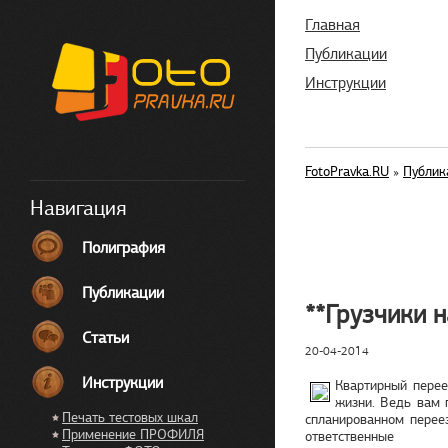
Главная
Публикации
Инструкции
FotoPravka.RU
»
Публик
Навигация
Полиграфия
Публикации
**Грузчики 
Статьи
20-04-2014
Инструкции
Квартирный перее
жизни. Ведь вам 
Печать тестовых шкал
спланированном перее
Применение ПРОФИЛЯ
ответственные