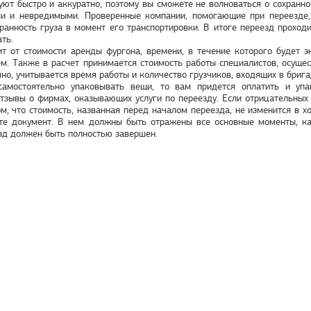
ют быстро и аккуратно, поэтому вы сможете не волноваться о сохранно
и и невредимыми. Проверенные компании, помогающие при переезде,
хранность груза в момент его транспортировки. В итоге переезд проход
ть.
ит от стоимости аренды фургона, времени, в течение которого будет 
. Также в расчет принимается стоимость работы специалистов, осущест
но, учитывается время работы и количество грузчиков, входящих в брига
 самостоятельно упаковывать вещи, то вам придется оплатить и уп
тзывы о фирмах, оказывающих услуги по переезду. Если отрицательных
ом, что стоимость, названная перед началом переезда, не изменится в х
те документ. В нем должны быть отражены все основные моменты, ка
зд должен быть полностью завершен.