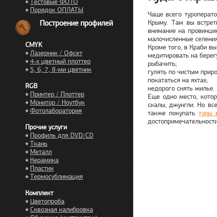
Тестовые ФОТО
Порядок ОПЛАТЫ
Чаще всего туроперато
Построение профилей
Крыму. Там вы встрет
внимание на провинцию
малочисленные селения
CMYK
Кроме того, в Краби вы
Лазерник / Офсет
медитировать на берег
4-х цветный плоттер
рыбачить;
5, 6, 7, 8-ми цветник
гулять по чистым прир
покататься на яхтах;
RGB
недорого снять жилье.
Принтер / Плоттер
Еще одно место, котор
Монитор / Ноутбук
скалы, джунгли. Но вс
Фотолаборатория
также покупать
туры 
достопримечательности
Прочие услуги
Профиль для DVD/CD
Ткань
Металл
Керамика
Пластик
Термосублимация
Комплект
Цветопроба
Сквозная калибровка