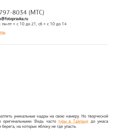
797-8034 (МТС)
o@fotopravka.ru
 пн-пт = с 10 до 21, сб = с 10 до 14
язь
чатлеть уникальные кадры на свою камеру. Но творческой
но оригинальными. Ведь часто
туры в Тайланд
до ужаса
берега, на которых яблоку не где упасть.