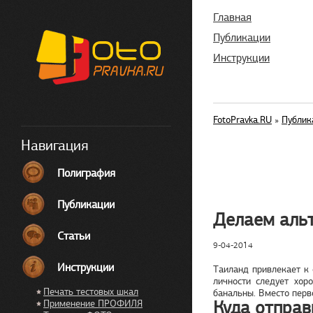
Главная
Публикации
Инструкции
FotoPravka.RU
»
Публик
Навигация
Полиграфия
Публикации
Делаем аль
Статьи
9-04-2014
Инструкции
Таиланд привлекает к 
личности следует хор
Печать тестовых шкал
банальны. Вместо перво
Куда отправ
Применение ПРОФИЛЯ