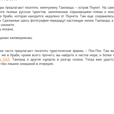
ры предлагают посетить жемчужину Таиланда – остров Пхукет. На само
ите пьяных русских туристов, заполненные отдыхающими пляжи и мн
 Краби, которая находится недалеко от Пхукета. Там еще сохранились
. Сделанные здесь фотографии передадут настоящую жизнь Таиланда, а 
 сможете:
у океана;
одным заповедникам;
ое часто предлагают посетить туристические фирмы, – Пхи-Пхи. Там в
е же в Краби, кроме всего прочего, вы найдете и чистое море, и боле
в ОАЭ
, Таиланд и другие курорты в разгар сезона. Тогда вам удаст
 без лишних ожиданий в очередях.