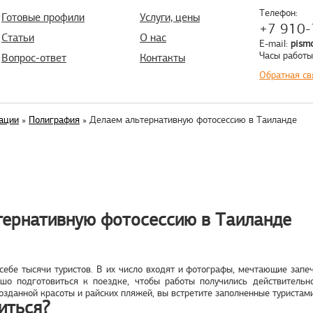
Телефон:
Готовые профили
Услуги, цены
+7 910-
Статьи
О нас
E-mail:
pism
Часы работы:
Вопрос-ответ
Контакты
Обратная св
ации
»
Полиграфия
» Делаем альтернативную фотосессию в Таиланде
тернативную фотосессию в Таиланде
себе тысячи туристов. В их число входят и фотографы, мечтающие запе
ошо подготовиться к поездке, чтобы работы получились действитель
зданной красоты и райских пляжей, вы встретите заполненные туристами 
иться?