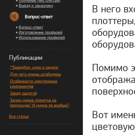
Обучение (инструктаж)
В него в
Выезд к заказчику
Вопрос-ответ
плоттеры
Вопрос-ответ
оборудов
Изготовление профилей
Использование профилей
оборудов
Публикации
Помимо э
**Брендбук: цели и задачи
Для чего нужны штабелеры
отображат
Особенности электронных
компонентов
поверхно
Заряд радугой
Зачем нужна этикетка на
продукции? И нужна ли вообще?
Вот имен
Все статьи
цветовую