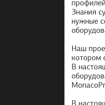
профилей
Знания с
нужные с
оборудов
Наш прое
котором 
В настоя
оборудова
MonacoPro
В настоя