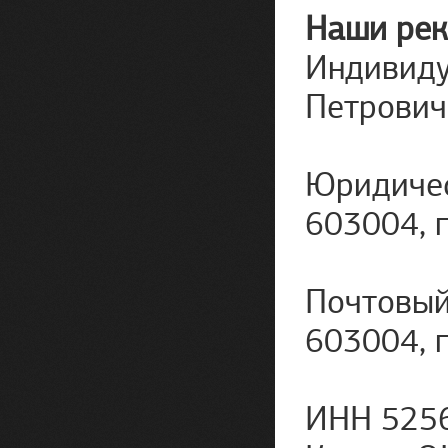
Наши рек
Индивиду
Петрович
Юридичес
603004, г
Почтовый
603004, г
ИНН 5256