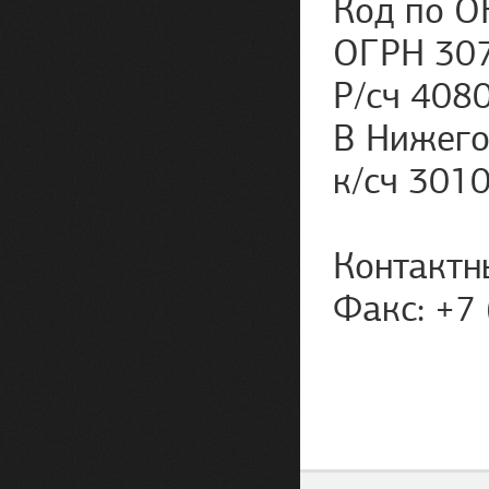
Код по О
ОГРН 307
Р/сч 40
В Нижего
к/сч 30
Контактн
Факс: +7