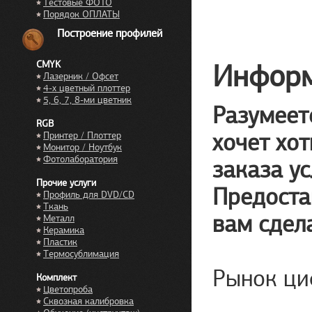
Тестовые ФОТО
Порядок ОПЛАТЫ
Построение профилей
Информ
CMYK
Лазерник / Офсет
4-х цветный плоттер
5, 6, 7, 8-ми цветник
Разумеет
RGB
хочет хот
Принтер / Плоттер
Монитор / Ноутбук
Фотолаборатория
заказа ус
Прочие услуги
Предоста
Профиль для DVD/CD
Ткань
вам сдел
Металл
Керамика
Пластик
Термосублимация
Рынок ци
Комплект
Цветопроба
Сквозная калибровка