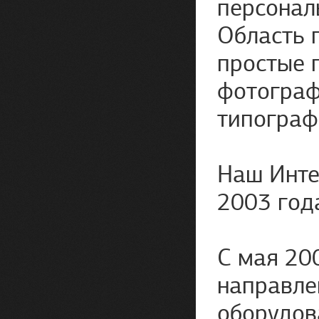
персонал
Область 
простые 
фотограф
типограф
Наш Инте
2003 год
С мая 20
направле
оборудов